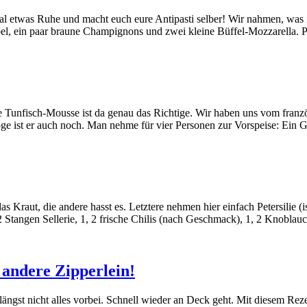
mal etwas Ruhe und macht euch eure Antipasti selber! Wir nahmen, was
l, ein paar braune Champignons und zwei kleine Büffel-Mozzarella. Pl
e Tunfisch-Mousse ist da genau das Richtige. Wir haben uns vom franzö
e ist er auch noch. Man nehme für vier Personen zur Vorspeise: Ein G
s Kraut, die andere hasst es. Letztere nehmen hier einfach Petersilie (
2 Stangen Sellerie, 1, 2 frische Chilis (nach Geschmack), 1, 2 Knobla
 andere Zipperlein!
ngst nicht alles vorbei. Schnell wieder an Deck geht. Mit diesem Rezep