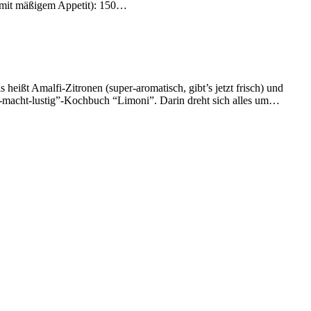
2 mit mäßigem Appetit): 150…
eißt Amalfi-Zitronen (super-aromatisch, gibt’s jetzt frisch) und
r-macht-lustig”-Kochbuch “Limoni”. Darin dreht sich alles um…