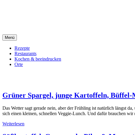
Direkt
sacre e profane Foodblog
zum
Inhalt
sacre e profane
Menü
Rezepte
Restaurants
Kochen & beeindrucken
Orte
sacre e profane
Grüner Spargel, junge Kartoffeln, Büffel-
Das Wetter sagt gerade nein, aber der Frühling ist natürlich längst d
sich einen kleinen, schnellen Veggie-Lunch. Und dafür brauchen wir 
Weiterlesen