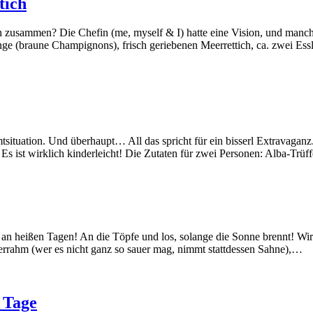
tich
ch zusammen? Die Chefin (me, myself & I) hatte eine Vision, und manc
inge (braune Champignons), frisch geriebenen Meerrettich, ca. zwei Es
tuation. Und überhaupt… All das spricht für ein bisserl Extravaganz. 
. Es ist wirklich kinderleicht! Die Zutaten für zwei Personen: Alba-Trüf
 an heißen Tagen! An die Töpfe und los, solange die Sonne brennt! Wir
errahm (wer es nicht ganz so sauer mag, nimmt stattdessen Sahne),…
 Tage