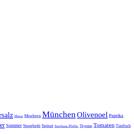
München
Olivenoel
salz
Moehren
Paprika
Minze
er
Tomaten
Sommer
Spaghetti
Spinat
Tunfisch
Thymian
Szechuan-Pfeffer