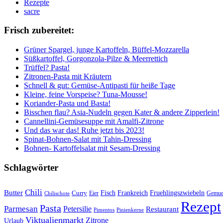
Rezepte
sacre
Frisch zubereitet:
Grüner Spargel, junge Kartoffeln, Büffel-Mozzarella
Süßkartoffel, Gorgonzola-Pilze & Meerrettich
Trüffel? Pasta!
Zitronen-Pasta mit Kräutern
Schnell & gut: Gemüse-Antipasti für heiße Tage
Kleine, feine Vorspeise? Tuna-Mousse!
Koriander-Pasta und Basta!
Bisschen flau? Asia-Nudeln gegen Kater & andere Zipperlein!
Cannellini-Gemüsesuppe mit Amalfi-Zitrone
Und das war das! Ruhe jetzt bis 2023!
Spinat-Bohnen-Salat mit Tahin-Dressing
Bohnen- Kartoffelsalat mit Sesam-Dressing
Schlagwörter
Chili
Butter
Fisch
Frankreich
Fruehlingszwiebeln
Curry
Gemue
Chilischote
Eier
Rezept
Pasta
Parmesan
Petersilie
Restaurant
Pimentos
Pinienkerne
Viktualienmarkt
Zitrone
Urlaub