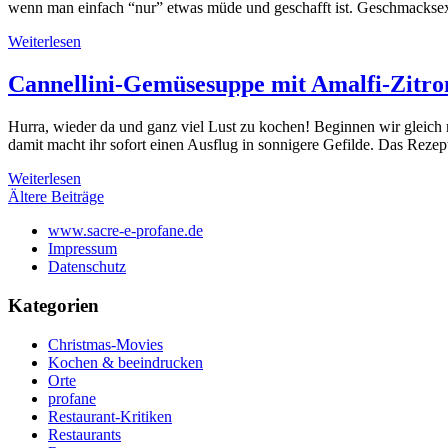
wenn man einfach “nur” etwas müde und geschafft ist. Geschmacksexp
Weiterlesen
Cannellini-Gemüsesuppe mit Amalfi-Zitro
Hurra, wieder da und ganz viel Lust zu kochen! Beginnen wir gleich m
damit macht ihr sofort einen Ausflug in sonnigere Gefilde. Das Rez
Weiterlesen
Beitragsnavigation
Ältere Beiträge
www.sacre-e-profane.de
Impressum
Datenschutz
Kategorien
Christmas-Movies
Kochen & beeindrucken
Orte
profane
Restaurant-Kritiken
Restaurants